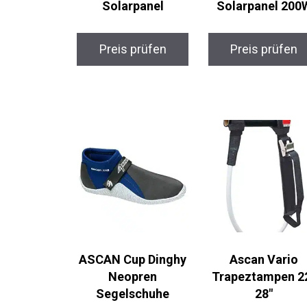
Solarpanel
Solarpanel 200
Preis prüfen
Preis prüfen
ASCAN Cup Dinghy
Ascan Vario
Neopren
Trapeztampen 22
Segelschuhe
28″