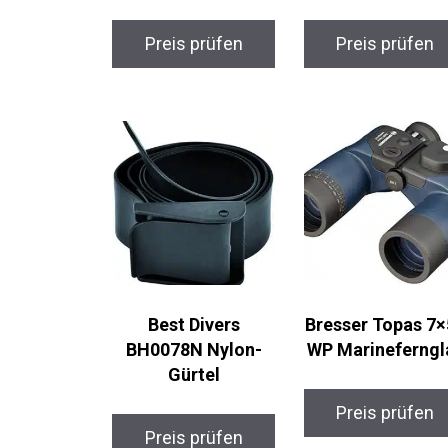
Preis prüfen
Preis prüfen
Best Divers
Bresser Topas 7×
BH0078N Nylon-
WP Marineferngl
Gürtel
Preis prüfen
Preis prüfen