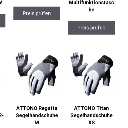
W
Multifunktionstasc
he
Preis prüfen
Preis prüfen
ATTONO Regatta
ATTONO Titan
-
Segelhandschuhe
Segelhandschuhe
M
XS