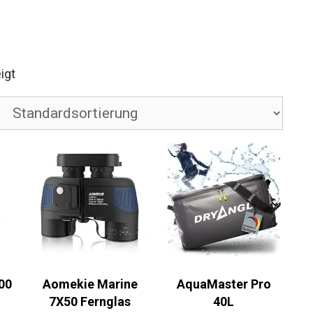
igt
00
Aomekie Marine
AquaMaster Pro
7X50 Fernglas
40L