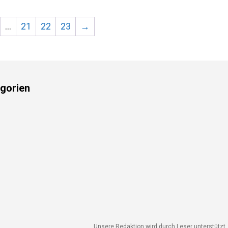
…
21
22
23
→
gorien
Unsere Redaktion wird durch Leser unterstützt. W