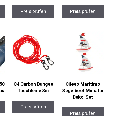
Preis prüfen
Preis prüfen
50
C4 Carbon Bungee
Ciieeo Maritimo
as
Tauchleine 8m
Segelboot Miniatur
Deko-Set
Preis prüfen
Preis prüfen