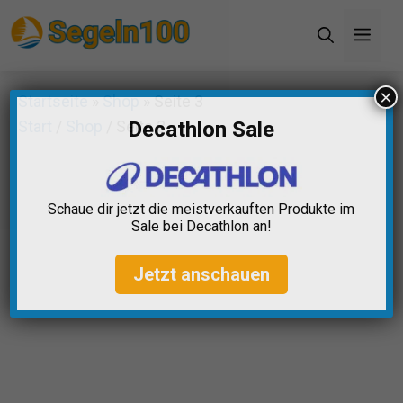
Zum
Men
Inhalt
springen
×
Startseite
»
Shop
»
Seite 3
Start
/
Shop
/ Seite 3
Decathlon Sale
Schaue dir jetzt die meistverkauften Produkte im
Sale bei Decathlon an!
Jetzt anschauen