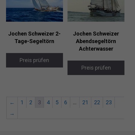
Jochen Schweizer 2-
Jochen Schweizer
Tage-Segeltörn
Abendsegeltörn
Achterwasser
Preis prüfen
Preis prüfen
←
1
2
3
4
5
6
…
21
22
23
→