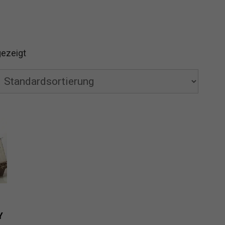
gezeigt
Y