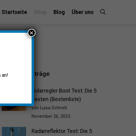
Startseite
Shop
Blog
Über uns
×
Beliebte Beiträge
 an!
Solarregler Boot Test: Die 5
besten (Bestenliste)
von Luisa Schmitt
November 26, 2025
Radarreflektor Test: Die 5