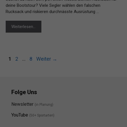
deine Bootstour? Viele Segler wählen den falschen
Rucksack und riskieren durchnässte Ausrüstung …
Weiterlesen…
Seite
Seite
Seite
1
2
…
8
Weiter
→
Folge Uns
Newsletter
(in Planung)
YouTube
(50+ Sportarten)