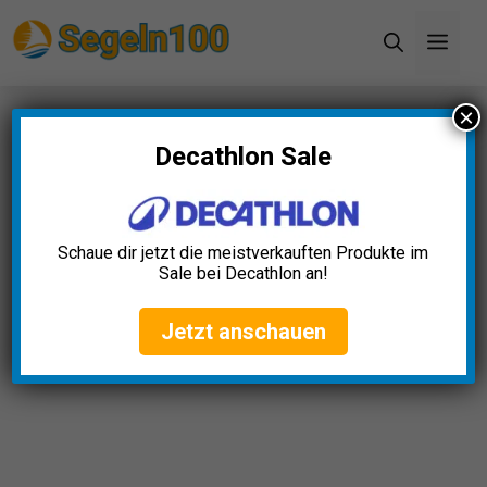
Zum
Men
Inhalt
springen
×
Startseite
»
Blog
Decathlon Sale
Schaue dir jetzt die meistverkauften Produkte im
Sale bei Decathlon an!
Jetzt anschauen