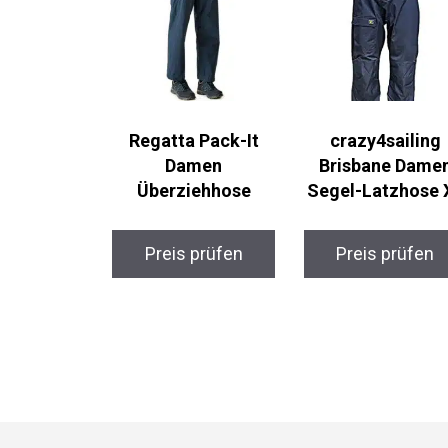
Regatta Pack-It
crazy4sailing
Damen
Brisbane Damen
Überziehhose
Segel-Latzhose 
Preis prüfen
Preis prüfen