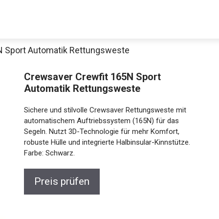
N Sport Automatik Rettungsweste
Decathlon Sale
Crewsaver Crewfit 165N Sport
Automatik Rettungsweste
Sichere und stilvolle Crewsaver Rettungsweste mit
aue dir jetzt die meistverkauften Produkte im Sale bei Decathlon
automatischem Auftriebssystem (165N) für das
Segeln. Nutzt 3D-Technologie für mehr Komfort,
robuste Hülle und integrierte Halbinsular-Kinnstütze.
Jetzt anschauen
Farbe: Schwarz.
Preis prüfen