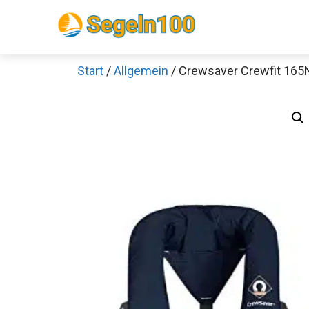
Zum
Inhalt
springen
Start
/
Allgemein
/ Crewsaver Crewfit 165
Sch