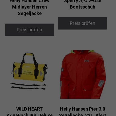
Helly Hansen Crew
Sperry A/O 2-Öse
Midlayer Herren
Bootsschuh
Segeljacke
Preis prüfen
Preis prüfen
WILD HEART
Helly Hansen Pier 3.0
AquaBack 40L Deluxe
Segeljacke, 2XL, Alert