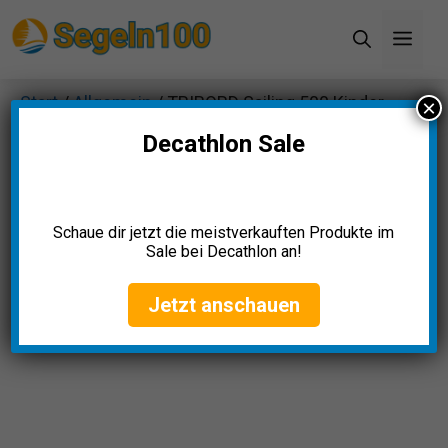
Zum
Men
Inhalt
springen
Start
/
Allgemein
/ TRIBORD Sailing 500 Kinder-
×
Fleecejacke
Decathlon Sale
Schaue dir jetzt die meistverkauften Produkte im
Sale bei Decathlon an!
Jetzt anschauen