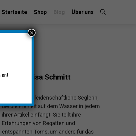
Startseite
Shop
Blog
Über uns
×
 an!
Luisa Schmitt
Luisa ist eine leidenschaftliche Seglerin,
die die Freiheit auf dem Wasser in jedem
ihrer Artikel einfängt. Sie teilt ihre
Erfahrungen von Regatten und
entspannten Törns, um andere für das