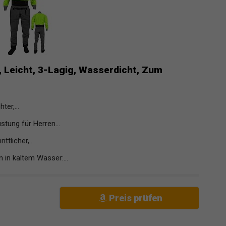
 Leicht, 3-Lagig, Wasserdicht, Zum
er,...
ung für Herren...
tlicher,...
n kaltem Wasser:...
Preis prüfen