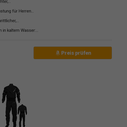
er,...
ung für Herren...
tlicher,...
n kaltem Wasser:...
Preis prüfen