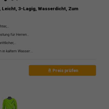
 Leicht, 3-Lagig, Wasserdicht, Zum
er,...
ung für Herren...
tlicher,...
n kaltem Wasser:...
Preis prüfen