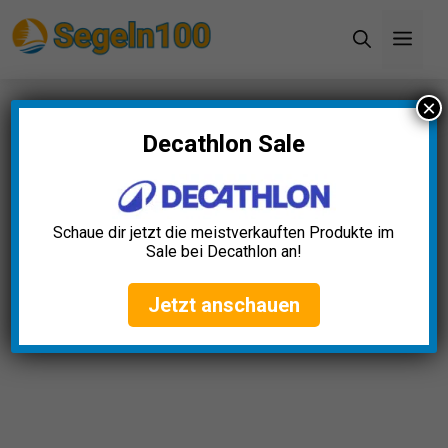
Zum
Men
Inhalt
springen
×
Startseite
»
Blog
»
Schwimmweste Kinder Test:
Die 5 besten (Bestenliste)
Decathlon Sale
Schaue dir jetzt die meistverkauften Produkte im
Sale bei Decathlon an!
Jetzt anschauen