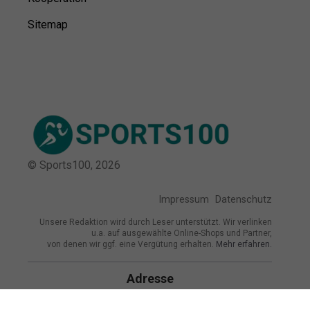
Sitemap
© Sports100,
2026
Impressum
Datenschutz
Unsere Redaktion wird durch Leser unterstützt. Wir verlinken
u.a. auf ausgewählte Online-Shops und Partner,
von denen wir ggf. eine Vergütung erhalten.
Mehr erfahren.
Adresse
Am Seglerhafen 12, 23769 Fehmarn,