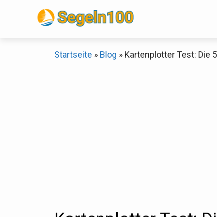
Zum
Inhalt
springen
Startseite
»
Blog
»
Kartenplotter Test: Die 
Sch