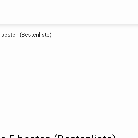
5 besten (Bestenliste)
Decathlon Sale
aue dir jetzt die meistverkauften Produkte im Sale bei Decathlon
Jetzt anschauen