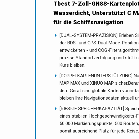
Tbest 7-Zoll-GNSS-Kartenplo
Wasserdicht, Unterstützt C 
für die Schiffsnavigation
[DUAL-SYSTEM-PRÄZISION] Erleben Sie 
der BDS- und GPS-Dual-Mode-Positioni
entwickelten - und COG-Filteralgorithm
präzise Standortverfolgung und stellt 
Kurs bleiben.
[DOPPELKARTENUNTERSTÜTZUNG] Navigi
MAP MAX und XINUO MAP sicher.Benut
dem Gerät sind globale Karten vorinsta
bleiben Ihre Navigationsdaten aktuell u
[RIESIGE SPEICHERKAPAZITÄT] Speicher
eines stabilen Hochgeschwindigkeits-F
50.000 Markierungspunkte, 500 Routen, 
somit ausreichend Platz für jede Reise.