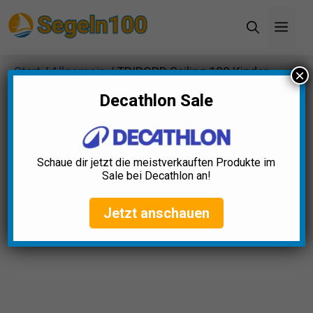
Zum
Men
Inhalt
springen
Start
/
Allgemein
/ TRIBORD Sailing 100 Kinder
×
Fleecejacke
Decathlon Sale
Schaue dir jetzt die meistverkauften Produkte im
Sale bei Decathlon an!
Jetzt anschauen