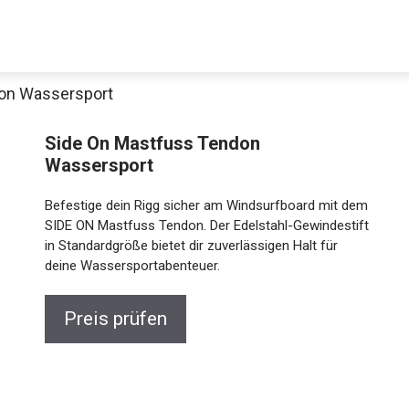
on Wassersport
Decathlon Sale
Side On Mastfuss Tendon
Wassersport
Befestige dein Rigg sicher am Windsurfboard mit
aue dir jetzt die meistverkauften Produkte im Sale bei Decathlon
dem SIDE ON Mastfuss Tendon. Der Edelstahl-
Gewindestift in Standardgröße bietet dir
zuverlässigen Halt für deine Wassersportabenteuer.
Jetzt anschauen
Preis prüfen