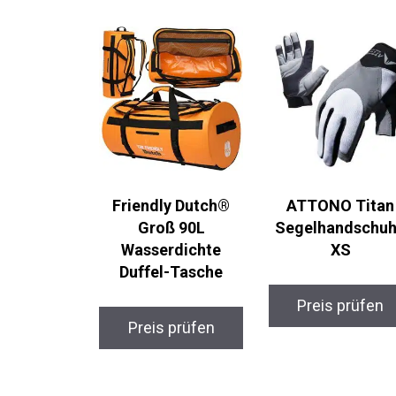
Friendly Dutch®
ATTONO Titan
Groß 90L
Segelhandschuh
Wasserdichte
XS
Duffel-Tasche
Preis prüfen
Preis prüfen