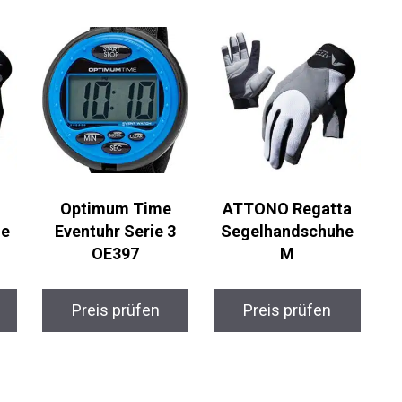
Optimum Time
ATTONO Regatta
e
Eventuhr Serie 3
Segelhandschuhe
OE397
M
Preis prüfen
Preis prüfen