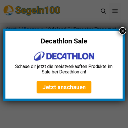
Zum
Men
Inhalt
springen
Start
/
Allgemein
/ Odoland SUPmaster Tragegurt
×
Set
Decathlon Sale
Schaue dir jetzt die meistverkauften Produkte im
Sale bei Decathlon an!
Jetzt anschauen