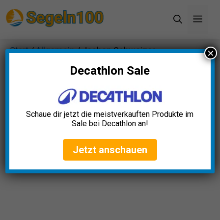
Zum
Men
Inhalt
springen
Start
/
Allgemein
/ Jochen Schweizer
×
Ultraleichtflug-Rundflug
Decathlon Sale
Schaue dir jetzt die meistverkauften Produkte im
Sale bei Decathlon an!
Jetzt anschauen