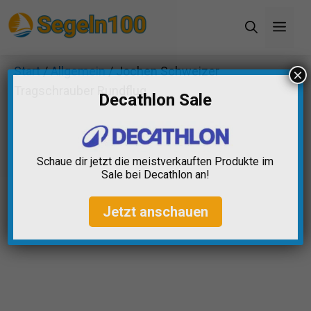
Zum
Men
Inhalt
springen
Start
/
Allgemein
/ Jochen Schweizer
×
Tragschrauber Rundflug
Decathlon Sale
Schaue dir jetzt die meistverkauften Produkte im
Sale bei Decathlon an!
Jetzt anschauen