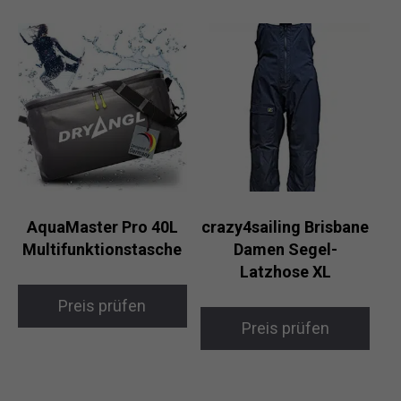
AquaMaster Pro 40L
crazy4sailing Brisbane
Multifunktionstasche
Damen Segel-
Latzhose XL
Preis prüfen
Preis prüfen