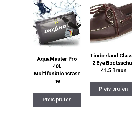
Timberland Class
AquaMaster Pro
2 Eye Bootsschu
40L
41.5 Braun
Multifunktionstasc
he
Preis prüfen
Preis prüfen