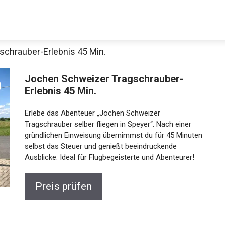
chrauber-Erlebnis 45 Min.
Decathlon Sale
Jochen Schweizer Tragschrauber-
Erlebnis 45 Min.
Erlebe das Abenteuer „Jochen Schweizer
aue dir jetzt die meistverkauften Produkte im Sale bei Decathlon
Tragschrauber selber fliegen in Speyer“. Nach einer
gründlichen Einweisung übernimmst du für 45
Minuten selbst das Steuer und genießt
Jetzt anschauen
beeindruckende Ausblicke. Ideal für Flugbegeisterte
und Abenteurer!
Preis prüfen