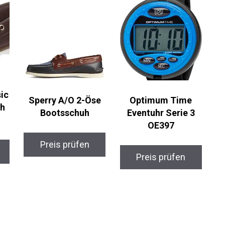
ic
Sperry A/O 2-Öse
Optimum Time
h
Bootsschuh
Eventuhr Serie 3
OE397
Preis prüfen
Preis prüfen