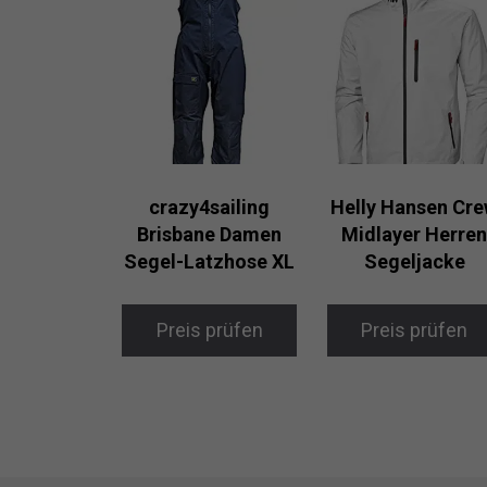
crazy4sailing
Helly Hansen Cr
Brisbane Damen
Midlayer Herre
Segel-Latzhose XL
Segeljacke
Preis prüfen
Preis prüfen