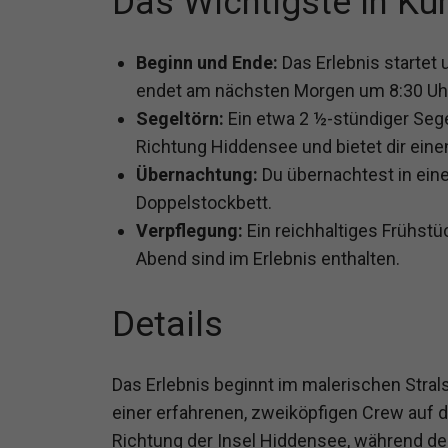
Das Wichtigste in Kü
Beginn und Ende:
Das Erlebnis startet 
endet am nächsten Morgen um 8:30 Uh
Segeltörn:
Ein etwa 2 ½-stündiger Segel
Richtung Hiddensee und bietet dir ei
Übernachtung:
Du übernachtest in eine
Doppelstockbett.
Verpflegung:
Ein reichhaltiges Frühst
Abend sind im Erlebnis enthalten.
Details
Das Erlebnis beginnt im malerischen Stral
einer erfahrenen, zweiköpfigen Crew auf d
Richtung der Insel Hiddensee, während d