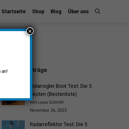
Startseite
Shop
Blog
Über uns
×
Beliebte Beiträge
 an!
Solarregler Boot Test: Die 5
besten (Bestenliste)
von Luisa Schmitt
November 26, 2025
Radarreflektor Test: Die 5