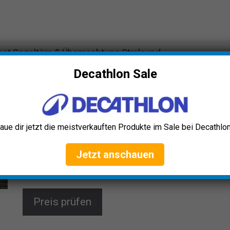
et Segeltörn & Übernachtung Stralsund
Decathlon Sale
Jochen Schweizer Sunset Segeltörn
& Übernachtung Stralsund
Erlebe den Jochen Schweizer Sunset Sailing mit
aue dir jetzt die meistverkauften Produkte im Sale bei Decathlon
Übernachtung bei Stralsund. Genieße einen
atemberaubenden Sonnenuntergang auf See,
übernachte in einer komfortablen Kabine und starte
Jetzt anschauen
mit einem reichhaltigen Frühstück in den Tag. Perfekt
für Romantiker!
Preis prüfen