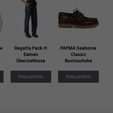
ew
Regatta Pack-It
PAYMA Seahorse
n
Damen
Classic
Überziehhose
Bootsschuhe
Preis prüfen
Preis prüfen