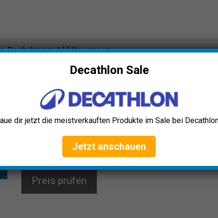
e-Bootstour mit Mittagessen
Decathlon Sale
Jochen Schweizer Seine-Bootstour
mit Mittagessen
Erlebe Paris auf einzigartige Weise: Genieße eine 2-
aue dir jetzt die meistverkauften Produkte im Sale bei Decathlon
stündige Seine-Bootsfahrt mit einem exquisiten 3-
Gänge-Mittagessen und musikalischer Begleitung.
Vorbei an Notre Dame, Louvre und Eiffelturm – Kultur
Jetzt anschauen
und Kulinarik perfekt vereint!
Preis prüfen