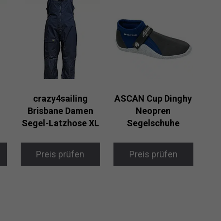
crazy4sailing
ASCAN Cup Dinghy
Brisbane Damen
Neopren
Segel-Latzhose XL
Segelschuhe
Preis prüfen
Preis prüfen