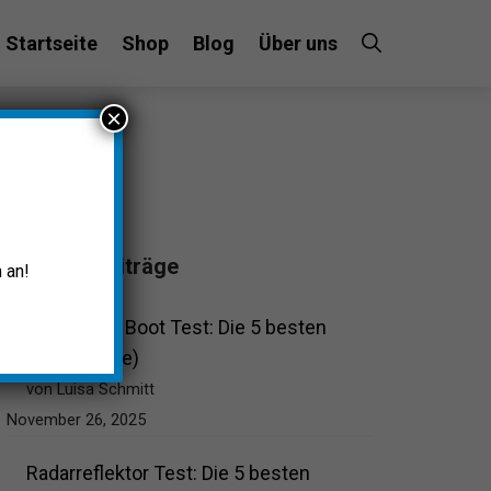
Startseite
Shop
Blog
Über uns
×
Beliebte Beiträge
 an!
Solarregler Boot Test: Die 5 besten
(Bestenliste)
von Luisa Schmitt
November 26, 2025
Radarreflektor Test: Die 5 besten