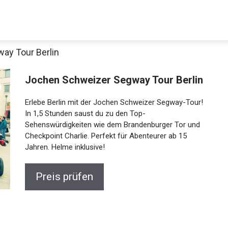
ay Tour Berlin
Decathlon Sale
Jochen Schweizer Segway Tour Berlin
Erlebe Berlin mit der Jochen Schweizer Segway-Tour!
In 1,5 Stunden saust du zu den Top-
Sehenswürdigkeiten wie dem Brandenburger Tor und
aue dir jetzt die meistverkauften Produkte im Sale bei Decathlon
Checkpoint Charlie. Perfekt für Abenteurer ab 15
Jahren. Helme inklusive!
Jetzt anschauen
Preis prüfen