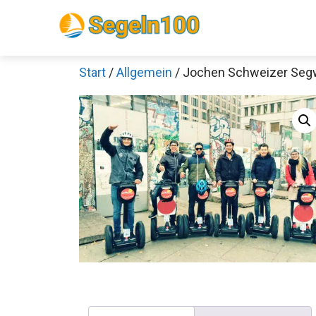
Zum
Inhalt
springen
Start
/
Allgemein
/ Jochen Schweizer Segw
Sch