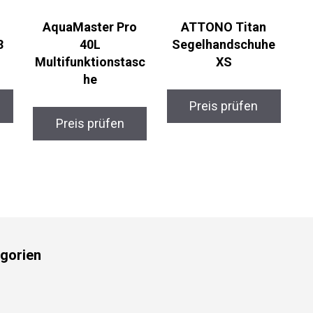
AquaMaster Pro
ATTONO Titan
3
40L
Segelhandschuhe
Multifunktionstasc
XS
he
Preis prüfen
Preis prüfen
gorien