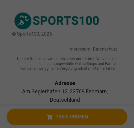
© Sports100,
2026
Impressum
Datenschutz
Unsere Redaktion wird durch Leser unterstützt. Wir verlinken
u.a. auf ausgewählte Online-Shops und Partner,
von denen wir ggf. eine Vergütung erhalten.
Mehr erfahren.
Adresse
Am Seglerhafen 12, 23769 Fehmarn,
Deutschland
PREIS PRÜFEN