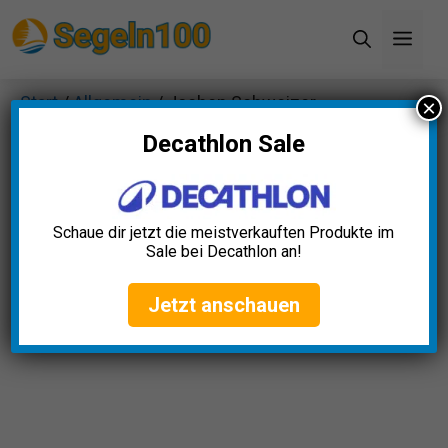
Zum
Men
Inhalt
springen
Start
/
Allgemein
/ Jochen Schweizer
×
Lachmatrosen Bootstour
Decathlon Sale
Schaue dir jetzt die meistverkauften Produkte im
Sale bei Decathlon an!
Jetzt anschauen