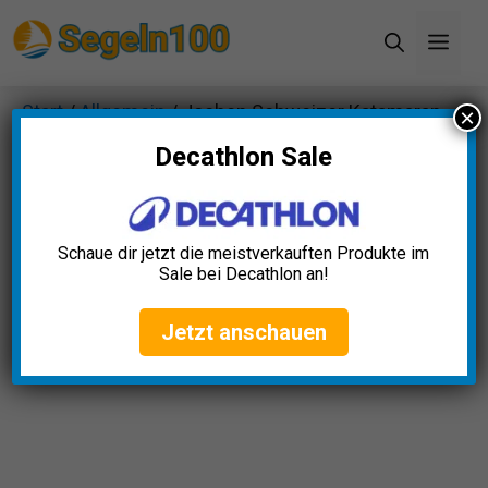
Zum
Men
Inhalt
springen
Start
/
Allgemein
/ Jochen Schweizer Katamaran-
×
Schnupperkurs
Decathlon Sale
Schaue dir jetzt die meistverkauften Produkte im
Sale bei Decathlon an!
Jetzt anschauen