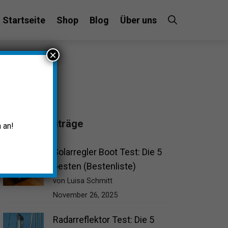
Startseite
Shop
Blog
Über uns
×
Beliebte Beiträge
 an!
Solarregler Boot Test: Die 5
besten (Bestenliste)
von Luisa Schmitt
November 26, 2025
Radarreflektor Test: Die 5