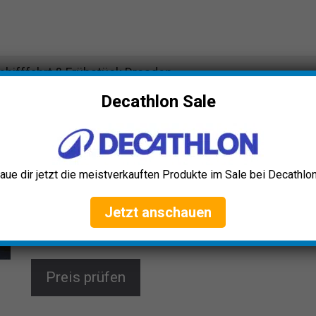
hifffahrt & Frühstück Dresden
Decathlon Sale
Jochen Schweizer Elbschifffahrt &
Frühstück Dresden
Erlebe einen entspannten Tag zu zweit mit einem
aue dir jetzt die meistverkauften Produkte im Sale bei Decathlon
reichhaltigen Frühstücksbuffet und einer 1,5-
stündigen Schifffahrt auf der Elbe. Entdecke
Dresdens Sehenswürdigkeiten vom Wasser aus und
Jetzt anschauen
genieße gemeinsame Zeit in der sächsischen
Hauptstadt.
Preis prüfen