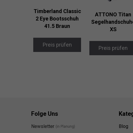
Timberland Classic
ATTONO Titan
2 Eye Bootsschuh
Segelhandschuh
41.5 Braun
XS
Preis prüfen
Preis prüfen
Folge Uns
Kate
Newsletter
Blog
(in Planung)