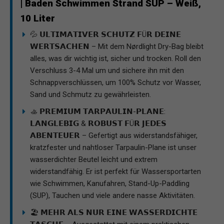
| Baden Schwimmen Strand SUP – Weiß,
10 Liter
💦 𝗨𝗟𝗧𝗜𝗠𝗔𝗧𝗜𝗩𝗘𝗥 𝗦𝗖𝗛𝗨𝗧𝗭 𝗙Ü𝗥 𝗗𝗘𝗜𝗡𝗘
𝗪𝗘𝗥𝗧𝗦𝗔𝗖𝗛𝗘𝗡 – Mit dem Nørdlight Dry-Bag bleibt
alles, was dir wichtig ist, sicher und trocken. Roll den
Verschluss 3-4 Mal um und sichere ihn mit den
Schnappverschlüssen, um 100% Schutz vor Wasser,
Sand und Schmutz zu gewährleisten.
🚣 𝗣𝗥𝗘𝗠𝗜𝗨𝗠 𝗧𝗔𝗥𝗣𝗔𝗨𝗟𝗜𝗡-𝗣𝗟𝗔𝗡𝗘:
𝗟𝗔𝗡𝗚𝗟𝗘𝗕𝗜𝗚 & 𝗥𝗢𝗕𝗨𝗦𝗧 𝗙Ü𝗥 𝗝𝗘𝗗𝗘𝗦
𝗔𝗕𝗘𝗡𝗧𝗘𝗨𝗘𝗥 – Gefertigt aus widerstandsfähiger,
kratzfester und nahtloser Tarpaulin-Plane ist unser
wasserdichter Beutel leicht und extrem
widerstandfähig. Er ist perfekt für Wassersportarten
wie Schwimmen, Kanufahren, Stand-Up-Paddling
(SUP), Tauchen und viele andere nasse Aktivitäten.
🏖️ 𝗠𝗘𝗛𝗥 𝗔𝗟𝗦 𝗡𝗨𝗥 𝗘𝗜𝗡𝗘 𝗪𝗔𝗦𝗦𝗘𝗥𝗗𝗜𝗖𝗛𝗧𝗘