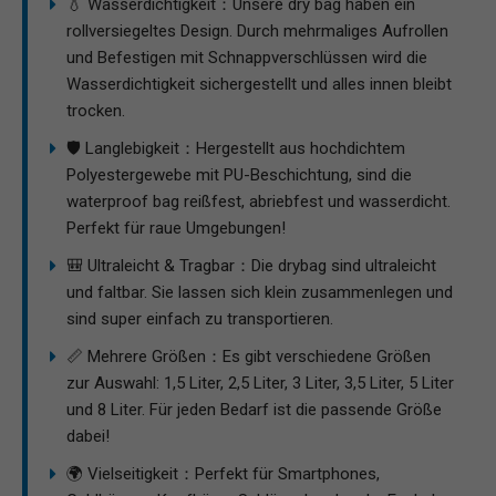
💧 Wasserdichtigkeit：Unsere dry bag haben ein
rollversiegeltes Design. Durch mehrmaliges Aufrollen
und Befestigen mit Schnappverschlüssen wird die
Wasserdichtigkeit sichergestellt und alles innen bleibt
trocken.
🛡 Langlebigkeit：Hergestellt aus hochdichtem
Polyestergewebe mit PU-Beschichtung, sind die
waterproof bag reißfest, abriebfest und wasserdicht.
Perfekt für raue Umgebungen!
🎒 Ultraleicht & Tragbar：Die drybag sind ultraleicht
und faltbar. Sie lassen sich klein zusammenlegen und
sind super einfach zu transportieren.
📏 Mehrere Größen：Es gibt verschiedene Größen
zur Auswahl: 1,5 Liter, 2,5 Liter, 3 Liter, 3,5 Liter, 5 Liter
und 8 Liter. Für jeden Bedarf ist die passende Größe
dabei!
🌍 Vielseitigkeit：Perfekt für Smartphones,