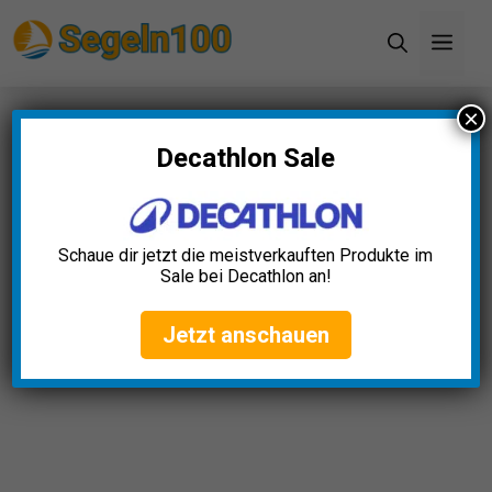
Zum
Men
Inhalt
springen
×
Startseite
»
Blog
»
Kajaktrockensack Wasserdicht
Test: Die 5 besten (Bestenliste)
Decathlon Sale
Kajaktrockensack
Wasserdicht Test: Die 5
Schaue dir jetzt die meistverkauften Produkte im
besten (Bestenliste)
Sale bei Decathlon an!
Luisa Schmitt
April 23, 2025
Jetzt anschauen