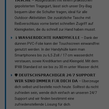
𝗧𝗔𝗦𝗖𝗛𝗘 – Ausgestattet mit einem praktischen
gepolsterten Tragegurt, lässt sich unser Dry-Bag
bequem über die Schulter tragen, ideal für alle
Outdoor-Aktivitäten. Die zusätzliche Tasche mit
Reißverschluss vorne bietet schnellen Zugriff auf
Kleinigkeiten, die du schnell zur Hand haben musst.
📱𝗪𝗔𝗦𝗦𝗘𝗥𝗗𝗜𝗖𝗛𝗧𝗘 𝗛𝗔𝗡𝗗𝗬𝗛Ü𝗟𝗟𝗘 – Dank der
dünnen PVC-Folie kann der Touchscreen einwandfrei
genutzt werden. In der Handyhülle kann man
Smartphones bis zu 6,5 Zoll / 17 cm wasserdicht
verstauen, sowie Kreditkarten und Kleingeld. Mit dem
IPX8 Standard ist sie bis zu 30 m unter Wasser dicht.
🛡️ 𝗗𝗘𝗨𝗧𝗦𝗖𝗛𝗦𝗣𝗥𝗔𝗖𝗛𝗜𝗚𝗘𝗥 𝟮𝟰/𝟳 𝗦𝗨𝗣𝗣𝗢𝗥𝗧:
𝗪𝗜𝗥 𝗦𝗜𝗡𝗗 𝗜𝗠𝗠𝗘𝗥 𝗙Ü𝗥 𝗗𝗜𝗖𝗛 𝗗𝗔 – Überzeuge
dich selbst und bestelle noch heute. Solltest du nicht
zufrieden sein, wende dich einfach an unseren 24/7
Support und wir finden bestimmt eine
zufriedenstellende Lösung für dich.