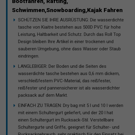
Bootfahren, Rafting,
Schwimmen,Snowboarding,Kajak Fahren
SCHÜTZEN SIE IHRE AUSRÜSTUNG: Die wasserdichte
tasche von Kiaitre bestehen aus 500D PVC für hohe
Leistung, Haltbarkeit und Schutz. Durch das Roll Top
Design bleiben Ihre Artikel in einer trockenen und
sauberen Umgebung, ohne dass Wasser oder Staub
eindringen.
LANGLEBIGER: Der Boden und die Seiten des
wasserdichte tasche bestehen aus 0,6 mm dickem,
verschleißfestem PVC-Material, das reißfester,
reißfester und pannensicherer ist als wasserdichter
packsack auf dem Markt.
EINFACH ZU TRAGEN: Dry bag mit 5 l und 10 l werden
mit einem Schultergurt geliefert, und der 20 l hat
einen Schultergurt im Rucksack-Stil. Verstellbare
Schultergurte und Griffe, geeignet für Schulter- und
Rucksackgebrauch, sehr praktisch für den Einsatz bei