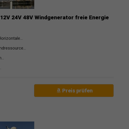
 12V 24V 48V Windgenerator freie Energie
orizontale...
ndressource...
...
.
Preis prüfen