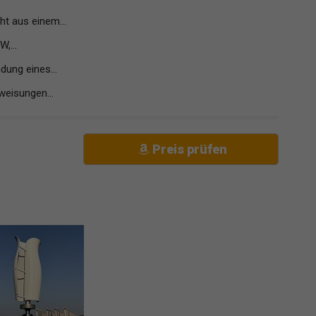
ht aus einem...
,...
dung eines...
nweisungen...
Preis prüfen