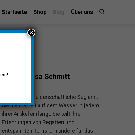
Startseite
Shop
Blog
Über uns
×
 an!
Luisa Schmitt
Luisa ist eine leidenschaftliche Seglerin,
die die Freiheit auf dem Wasser in jedem
ihrer Artikel einfängt. Sie teilt ihre
Erfahrungen von Regatten und
entspannten Törns, um andere für das