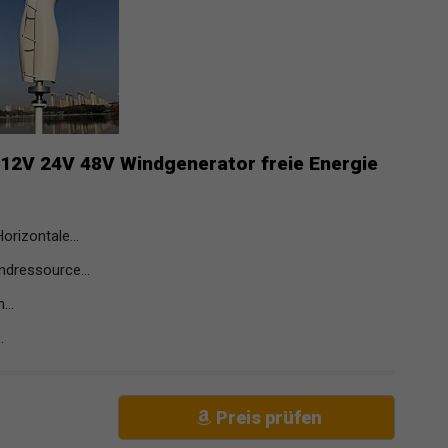
 12V 24V 48V Windgenerator freie Energie
orizontale...
ndressource...
...
.
Preis prüfen