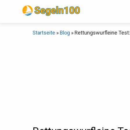
Zum
Inhalt
springen
Startseite
»
Blog
»
Rettungswurfleine Test:
Sch