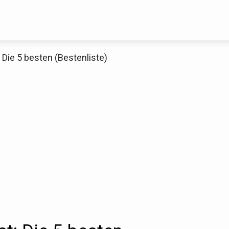
 Die 5 besten (Bestenliste)
Decathlon Sale
aue dir jetzt die meistverkauften Produkte im Sale bei Decathlon
Jetzt anschauen