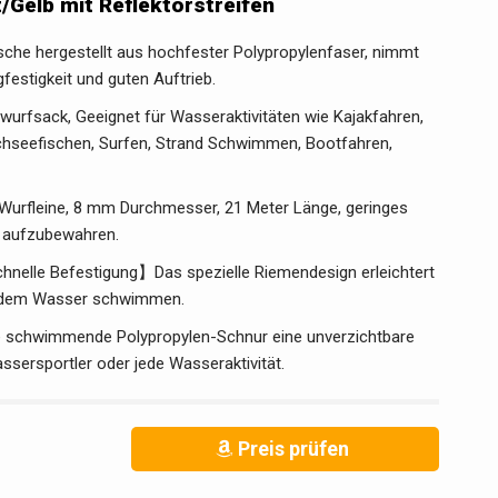
/Gelb mit Reflektorstreifen
he hergestellt aus hochfester Polypropylenfaser, nimmt
festigkeit und guten Auftrieb.
rfsack, Geeignet für Wasseraktivitäten wie Kajakfahren,
Hochseefischen, Surfen, Strand Schwimmen, Bootfahren,
urfleine, 8 mm Durchmesser, 21 Meter Länge, geringes
d aufzubewahren.
nelle Befestigung】Das spezielle Riemendesign erleichtert
f dem Wasser schwimmen.
schwimmende Polypropylen-Schnur eine unverzichtbare
sersportler oder jede Wasseraktivität.
Preis prüfen