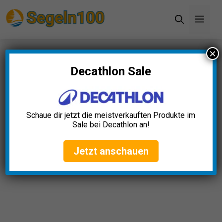
Zum
Men
Inhalt
springen
×
Startseite
»
Blog
»
Lenkrad Boot Test: Die 5
besten (Bestenliste)
Decathlon Sale
Schaue dir jetzt die meistverkauften Produkte im
Sale bei Decathlon an!
Jetzt anschauen