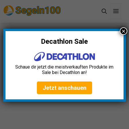
Zum
Men
Inhalt
springen
×
Startseite
»
Blog
»
Kajak Rack Auto Test: Die 5
besten (Bestenliste)
Decathlon Sale
Kajak Rack Auto Test: Die 5
besten (Bestenliste)
Schaue dir jetzt die meistverkauften Produkte im
Sale bei Decathlon an!
Luisa Schmitt
September 26, 2025
Jetzt anschauen