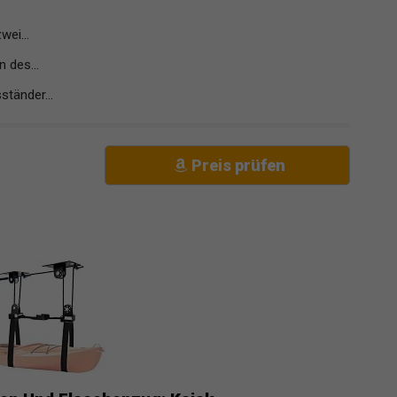
wei...
 des...
ständer...
Preis prüfen