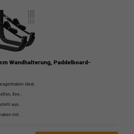
cm Wandhalterung, Paddelboard-
agenhaken ideal...
fen, Ihre...
teht aus...
ken mit...