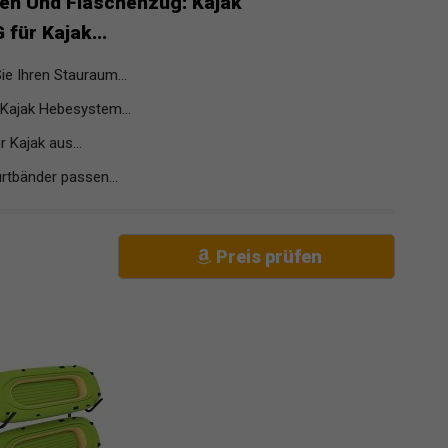
ken Und Flaschenzug: Kajak
für Kajak...
 Ihren Stauraum...
ajak Hebesystem...
 Kajak aus...
tbänder passen...
Preis prüfen