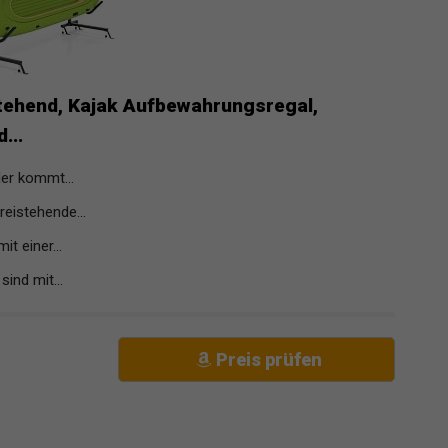
tehend, Kajak Aufbewahrungsregal,
...
er kommt...
eistehende...
t einer...
ind mit...
Preis prüfen