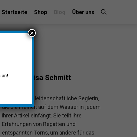
Startseite
Shop
Blog
Über uns
×
 an!
Luisa Schmitt
Luisa ist eine leidenschaftliche Seglerin,
die die Freiheit auf dem Wasser in jedem
ihrer Artikel einfängt. Sie teilt ihre
Erfahrungen von Regatten und
entspannten Törns, um andere für das