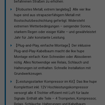
befahrenen Straßen zu erhöhen.
【Robustes Metall, extrem langlebig】Alle vier lkw
hupe sind aus strapazierfähigem Metall mit
Rostschutzbeschichtung gefertigt. Widersteht
extremen Wetterbedingungen – sengender Sonne,
starkem Regen oder eisiger Kälte – und gewährleistet
Jahr für Jahr konstante Leistung.
【Plug-and-Play, einfache Montage】Der inklusive
Plug-and-Play-Kabelbaum macht die lkw hupe
Montage einfach: Kein Schneiden oder Abisolieren
nötig. Alles Notwendige wie Relais, Schlauch und
Halterungen ist enthalten. Schnelle Installation mit
Grundwerkzeugen.
【Leistungsstarker Kompressor im Kit】Das lkw hupe
Komplettset inkl. 12V Hochleistungskompressor
versorgt alle 4 Trichter effizient mit Luft für laute
Signale. Enthält alle Teile – 4 Trompeten, Kompressor,
Relais, Schläuche, Halterungen und Kabelbaum.