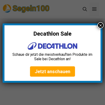
Zum
Men
Inhalt
springen
×
Startseite
»
Blog
»
Bootshupe Elektrisch Test: Die
5 besten (Bestenliste)
Decathlon Sale
Bootshupe Elektrisch Test:
Die 5 besten (Bestenliste)
Schaue dir jetzt die meistverkauften Produkte im
Sale bei Decathlon an!
Luisa Schmitt
April 23, 2025
Jetzt anschauen