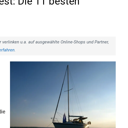
est: Die 11 besten
r verlinken u.a. auf ausgewählte Online-Shops und Partner,
erfahren
.
?
u