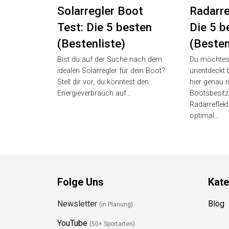
Luisa Schmitt
November 26,
Luisa Schmi
2025
2025
Solarregler Boot
Radarre
Test: Die 5 besten
Die 5 b
(Bestenliste)
(Besten
Bist du auf der Suche nach dem
Du möchtest
idealen Solarregler für dein Boot?
unentdeckt b
Stell dir vor, du könntest den
hier genau ri
Energieverbrauch auf…
Bootsbesitz
Radarreflekto
optimal…
Folge Uns
Kate