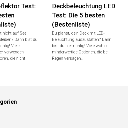
tt
November 26,
Luisa Schmitt
November 26,
2025
flektor Test:
Deckbeleuchtung
esten
LED Test: Die 5
liste)
besten (Bestenliste)
 nicht auf See
Du planst, dein Deck mit LED-
leiben? Dann bist du
Beleuchtung auszustatten? Dann
chtig! Viele
bist du hier richtig! Viele wählen
er verwenden
minderwertige Optionen, die bei
ren, die nicht
Regen versagen…
gorien