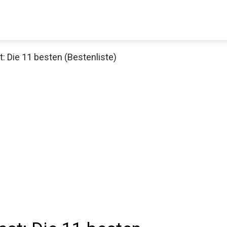
: Die 11 besten (Bestenliste)
Decathlon Sale
aue dir jetzt die meistverkauften Produkte im Sale bei Decathlon
Jetzt anschauen