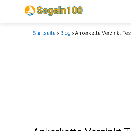
Zum
Inhalt
springen
Startseite
»
Blog
»
Ankerkette Verzinkt Test
Sch